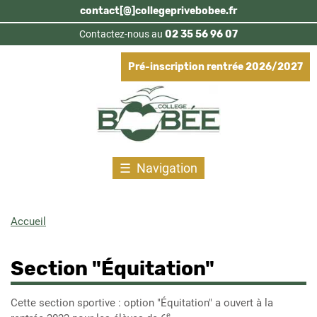
Aller
contact[@]collegeprivebobee.fr
au
Contactez-nous au
02 35 56 96 07
contenu
principal
Pré-inscription rentrée 2026/2027
Navigation
Accueil
Fil
d'Ariane
Section "Équitation"
Cette section sportive : option "Équitation" a ouvert à la
e