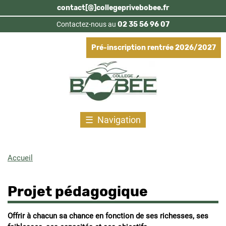
Aller
contact[@]collegeprivebobee.fr
au
Contactez-nous au
02 35 56 96 07
contenu
principal
Pré-inscription rentrée 2026/2027
Navigation
Accueil
Fil
d'Ariane
Projet pédagogique
Offrir à chacun sa chance en fonction de ses richesses, ses