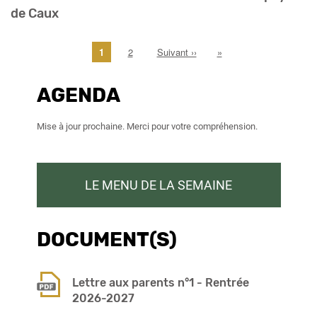
de Caux
Pagination
Page
1
Page
2
Page
Suivant ››
Dernière
»
courante
suivante
page
AGENDA
Mise à jour prochaine. Merci pour votre compréhension.
LE MENU DE LA SEMAINE
DOCUMENT(S)
Lettre aux parents n°1 - Rentrée
2026-2027