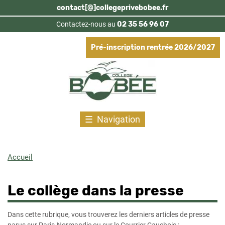
Aller
contact[@]collegeprivebobee.fr
au
Contactez-nous au
02 35 56 96 07
contenu
principal
Pré-inscription rentrée 2026/2027
Navigation
Accueil
Fil
d'Ariane
Le collège dans la presse
Dans cette rubrique, vous trouverez les derniers articles de presse
parus sur
Paris-Normandie
ou sur le
Courrier Cauchois
: