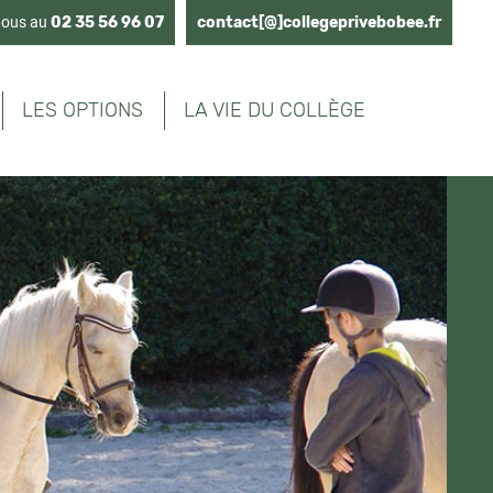
nous au
02 35 56 96 07
contact[@]collegeprivebobee.fr
LES OPTIONS
LA VIE DU COLLÈGE