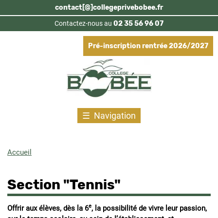
Aller
contact[@]collegeprivebobee.fr
au
Contactez-nous au
02 35 56 96 07
contenu
principal
Pré-inscription rentrée 2026/2027
Navigation
Accueil
Fil
d'Ariane
Section "Tennis"
e
Offrir aux élèves, dès la 6
, la possibilité de vivre leur passion,