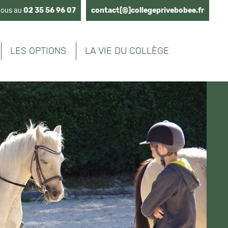
nous au
02 35 56 96 07
contact[@]collegeprivebobee.fr
LES OPTIONS
LA VIE DU COLLÈGE