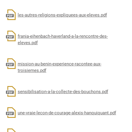
Document
les-autres-religions-expliquees-aux-eleves.pdf
Document
frania-eihenbach-haverland-a-la-rencontre-des-
eleves.pdf
Document
mission-au-benin-experience-racontee-aux-
troisiemes.pdf
Document
sensibilisation-a-la-collecte-des-bouchons.pdf
Document
une-vraie-lecon-de-courage-alexis-hanquiquant.pdf
Document