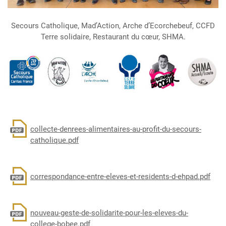
Secours Catholique, Mad’Action, Arche d’Ecorchebeuf, CCFD
Terre solidaire, Restaurant du cœur, SHMA.
Document
collecte-denrees-alimentaires-au-profit-du-secours-
catholique.pdf
Document
correspondance-entre-eleves-et-residents-d-ehpad.pdf
Document
nouveau-geste-de-solidarite-pour-les-eleves-du-
college-bobee.pdf