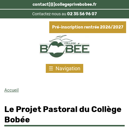
Aller
contact[@]collegeprivebobee.fr
au
Contactez-nous au
02 35 56 96 07
contenu
principal
Pré-inscription rentrée 2026/2027
Navigation
Accueil
Fil
d'Ariane
Le Projet Pastoral du Collège
Bobée