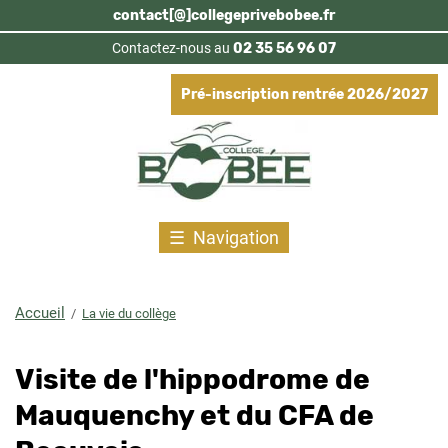
Aller
contact[@]collegeprivebobee.fr
au
Contactez-nous au
02 35 56 96 07
contenu
principal
Pré-inscription rentrée 2026/2027
Navigation
Accueil
La vie du collège
Fil
d'Ariane
Visite de l'hippodrome de
Mauquenchy et du CFA de