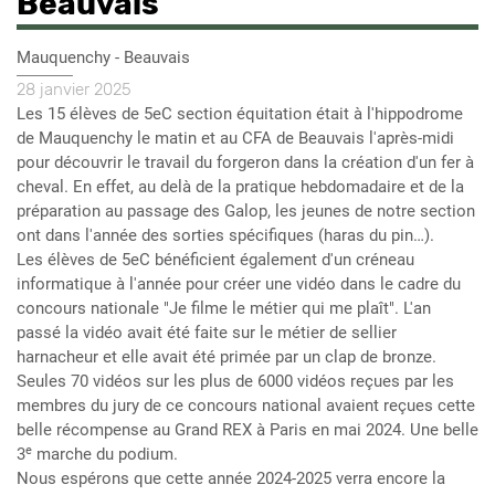
Beauvais
Lieu
Mauquenchy - Beauvais
Date
28 janvier 2025
évènement
Description
Les 15 élèves de 5eC section équitation était à l'hippodrome
de Mauquenchy le matin et au CFA de Beauvais l'après-midi
pour découvrir le travail du forgeron dans la création d'un fer à
cheval. En effet, au delà de la pratique hebdomadaire et de la
préparation au passage des Galop, les jeunes de notre section
ont dans l'année des sorties spécifiques (haras du pin…).
Les élèves de 5eC bénéficient également d'un créneau
informatique à l'année pour créer une vidéo dans le cadre du
concours nationale "Je filme le métier qui me plaît". L'an
passé la vidéo avait été faite sur le métier de sellier
harnacheur et elle avait été primée par un clap de bronze.
Seules 70 vidéos sur les plus de 6000 vidéos reçues par les
membres du jury de ce concours national avaient reçues cette
belle récompense au Grand REX à Paris en mai 2024. Une belle
e
3
marche du podium.
Nous espérons que cette année 2024-2025 verra encore la