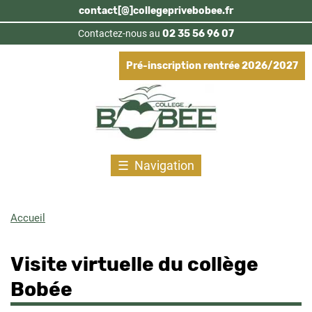
Aller
contact[@]collegeprivebobee.fr
au
Contactez-nous au
02 35 56 96 07
contenu
principal
Pré-inscription rentrée 2026/2027
Navigation
Accueil
Fil
d'Ariane
Visite virtuelle du collège
Bobée