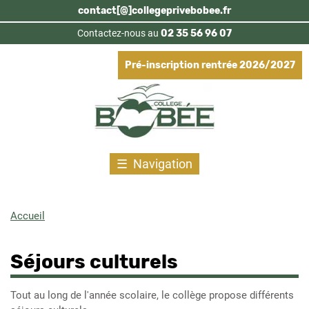
Aller
contact[@]collegeprivebobee.fr
au
Contactez-nous au
02 35 56 96 07
contenu
principal
Pré-inscription rentrée 2026/2027
Navigation
Accueil
Fil
d'Ariane
Séjours culturels
Tout au long de l'année scolaire, le collège propose différents