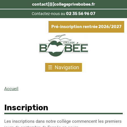
Aller
contact[@]collegeprivebobee.fr
au
Contactez-nous au
02 35 56 96 07
contenu
principal
Pré-inscription rentrée 2026/2027
Navigation
Accueil
Fil
d'Ariane
Inscription
Les inscriptions dans notre collège commencent les premiers