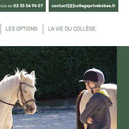
nous au
02 35 56 96 07
contact[@]collegeprivebobee.fr
LES OPTIONS
LA VIE DU COLLÈGE