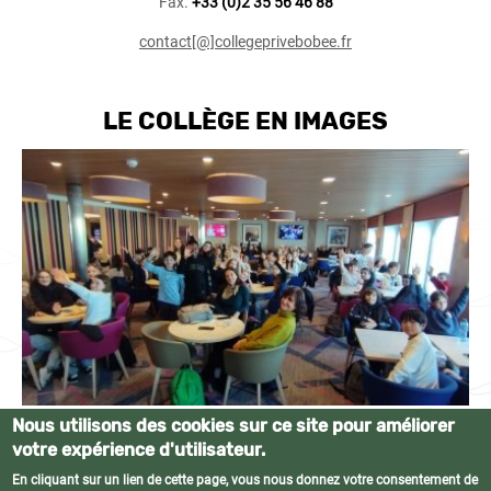
Fax.
+33 (0)2 35 56 46 88
contact[@]collegeprivebobee.fr
LE COLLÈGE EN IMAGES
Nous utilisons des cookies sur ce site pour améliorer
votre expérience d'utilisateur.
En cliquant sur un lien de cette page, vous nous donnez votre consentement de
© Collège privé Bobée • Tous droits réservés •
Mentions légales
•
Plan du