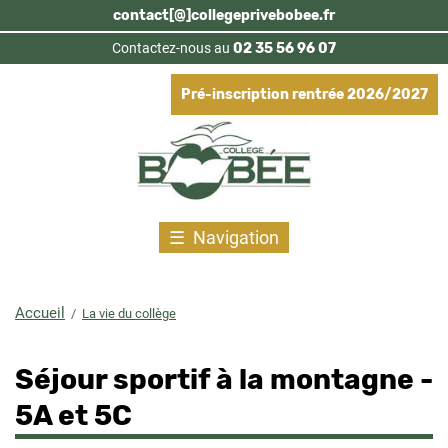
Aller
contact[@]collegeprivebobee.fr
au
Contactez-nous au
02 35 56 96 07
contenu
principal
Pré-inscription rentrée 2026/2027
Navigation
Accueil
La vie du collège
Fil
d'Ariane
Séjour sportif à la montagne -
5A et 5C