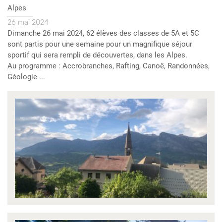
Lieu
Alpes
Date
26 mai 2024
évènement
Description
Dimanche 26 mai 2024, 62 élèves des classes de 5A et 5C
sont partis pour une semaine pour un magnifique séjour
sportif qui sera rempli de découvertes, dans les Alpes.
Au programme : Accrobranches, Rafting, Canoë, Randonnées,
Géologie ...
Visuel(s)
évènement