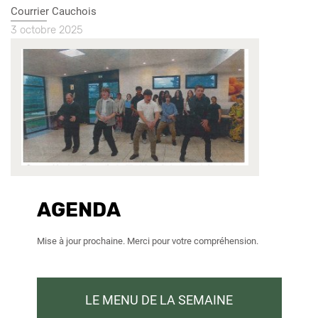
Nom
Courrier Cauchois
du
date
3 octobre 2025
journal
article
Image
presse
AGENDA
Mise à jour prochaine. Merci pour votre compréhension.
LE MENU DE LA SEMAINE