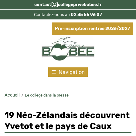
Aller
contact[@]collegeprivebobee.fr
au
Contactez-nous au
02 35 56 96 07
contenu
principal
Pré-inscription rentrée 2026/2027
Navigation
Accueil
Le collège dans la presse
Fil
d'Ariane
19 Néo-Zélandais découvrent
Yvetot et le pays de Caux