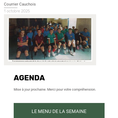
Nom
Courrier Cauchois
du
date
1 octobre 2025
journal
article
Image
presse
AGENDA
Mise à jour prochaine. Merci pour votre compréhension.
LE MENU DE LA SEMAINE