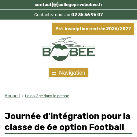
Aller
contact[@]collegeprivebobee.fr
au
Contactez-nous au
02 35 56 96 07
contenu
principal
Pré-inscription rentrée 2026/2027
Navigation
Accueil
Le collège dans la presse
Fil
d'Ariane
Journée d'intégration pour la
classe de 6e option Football