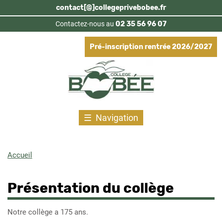
Aller
contact[@]collegeprivebobee.fr
au
Contactez-nous au
02 35 56 96 07
contenu
principal
Pré-inscription rentrée 2026/2027
Navigation
Accueil
Fil
d'Ariane
Présentation du collège
Notre collège a 175 ans.